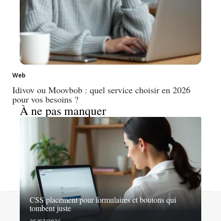
Web
Idivov ou Moovbob : quel service choisir en 2026
pour vos besoins ?
À ne pas manquer
CSS placement pour formulaires et boutons qui
Contact
Mentions légales
Sitemap
tombent juste
© 2026 | submitsuite.fr