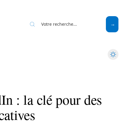
Web
n : la clé pour des
catives