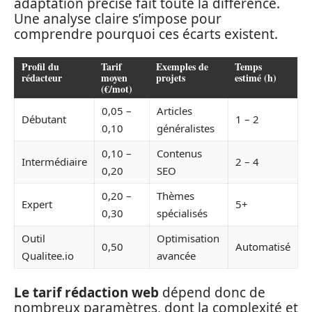
adaptation précise fait toute la différence.
Une analyse claire s’impose pour
comprendre pourquoi ces écarts existent.
Profil du
Tarif
Exemples de
Temps
rédacteur
moyen
projets
estimé (h)
(€/mot)
0,05 –
Articles
Débutant
1 – 2
0,10
généralistes
0,10 –
Contenus
Intermédiaire
2 – 4
0,20
SEO
0,20 –
Thèmes
Expert
5+
0,30
spécialisés
Outil
Optimisation
0,50
Automatisé
Qualitee.io
avancée
Le tarif rédaction web
dépend donc de
nombreux paramètres, dont la complexité et